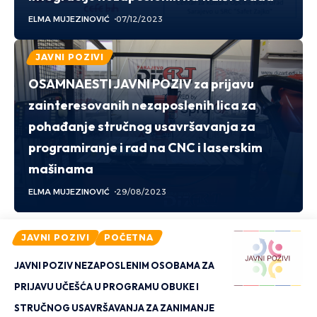
ELMA MUJEZINOVIĆ
07/12/2023
JAVNI POZIVI
OSAMNAESTI JAVNI POZIV za prijavu
zainteresovanih nezaposlenih lica za
pohađanje stručnog usavršavanja za
programiranje i rad na CNC i laserskim
mašinama
ELMA MUJEZINOVIĆ
29/08/2023
JAVNI POZIVI
POČETNA
JAVNI POZIV NEZAPOSLENIM OSOBAMA ZA
PRIJAVU UČEŠĆA U PROGRAMU OBUKE I
STRUČNOG USAVRŠAVANJA ZA ZANIMANJE