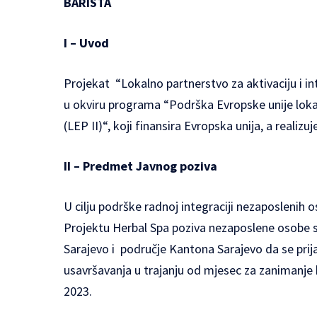
BARISTA
I – Uvod
Projekat “Lokalno partnerstvo za aktivaciju i int
u okviru programa “Podrška Evropske unije lokal
(LEP II)“, koji finansira Evropska unija, a real
II – Predmet Javnog poziva
U cilju podrške radnoj integraciji nezaposlenih o
Projektu Herbal Spa poziva nezaposlene osobe s
Sarajevo i područje Kantona Sarajevo da se pri
usavršavanja u trajanju od mjesec za zanimanje b
2023.