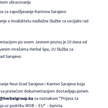
lnom obrazovanju
žba za zapošljavanje Kantona Sarajevo
enje o invaliditetu nadležne Službe za socijalni rad
mentacijom po ovom Javnom pozivu je 10 dana od
štvenim mrežama Herbal Spa, JU Služba za
rad Sarajevo.
avanje Novi Grad Sarajevo i Kanton Sarajevo koja
vu sa pratećom dokumentacijom dostavljaju putem
@herbalgroup.ba
sa naznakom “Prijava za
ja uz podršku MOR – EU“ – barista.