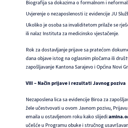
Biografija sa dokazima o formalnom i neforma
Uvjerenje o nezaposlenosti iz evidencije JU Slu
Ukoliko je osoba sa invaliditetom prilaže se rješ
ili nalaz Instituta za medicinsko vjestačenje.
Rok za dostavljanje prijave sa pratećom doku
dana objave istog na oglasnim pločama ili dru
zapošljavanje Kantona Sarajevo i Općina Novi G
VIII – Način prijave i rezultati Javnog poziva
Nezaposlena lica sa evidencije Biroa za zapošlj
žele učestvovati u ovom Javnom pozivu, Prija
emaila u ostavljenom roku kako slijedi:
amina.o
učešće u Programu obuke i stručnog usavršavan