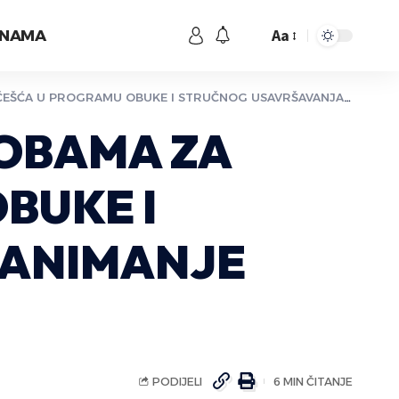
Aa
 NAMA
ROGRAMU OBUKE I STRUČNOG USAVRŠAVANJA ZA ZANIMANJE BARIST
SOBAMA ZA
BUKE I
ZANIMANJE
PODIJELI
6 MIN ČITANJE