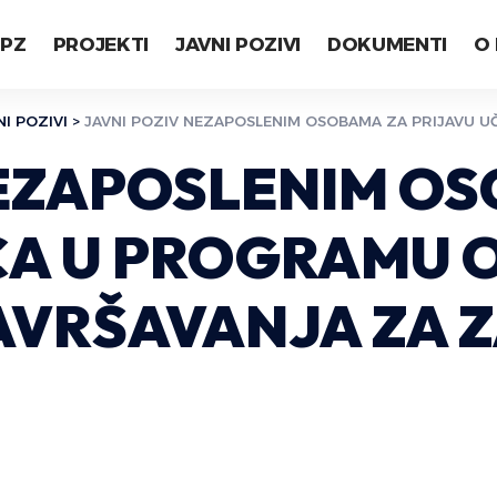
LPZ
PROJEKTI
JAVNI POZIVI
DOKUMENTI
O
NI POZIVI
>
JAVNI POZIV NEZAPOSLENIM OSOBAMA ZA PRIJAVU UČEŠĆA U P
NEZAPOSLENIM O
ĆA U PROGRAMU O
VRŠAVANJA ZA 