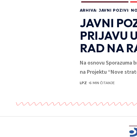
ARHIVA
JAVNI POZIVI
NO
JAVNI PO
PRIJAVU 
RAD NA 
Na osnovu Sporazuma br.
na Projektu “Nove strate
LPZ
6 MIN ČITANJE