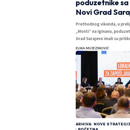
poduzetnike sa
Novi Grad Sara
Prethodnog vikenda, u prel
„Monti“ na Igmanu, poduzetn
Grad Sarajevo imali su prili
ELMA MUJEZINOVIĆ
ARHIVA
NOVE STRATEGI
POČETNA