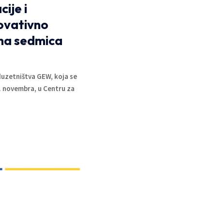
ije i
ovativno
lna sedmica
uzetništva GEW, koja se
. novembra, u Centru za