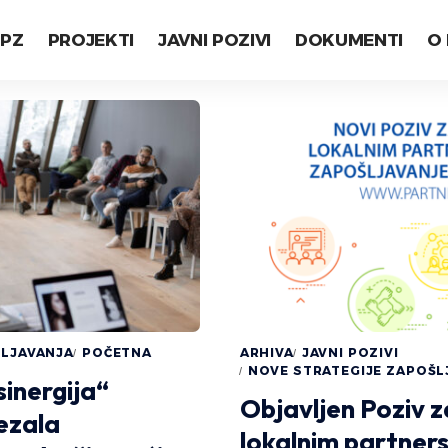
LPZ
PROJEKTI
JAVNI POZIVI
DOKUMENTI
O
ŠLJAVANJA
POČETNA
ARHIVA
JAVNI POZIVI
NOVE STRATEGIJE ZAPOŠL
inergija“
Objavljen Poziv 
vezala
lokalnim partner