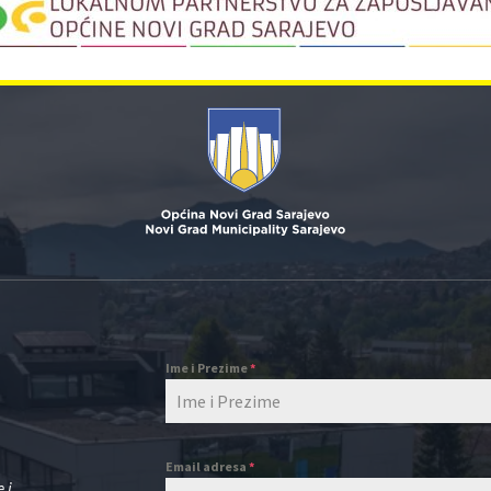
Ime i Prezime
*
Email adresa
*
 i