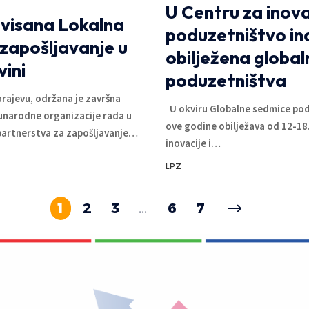
U Centru za inovac
visana Lokalna
poduzetništvo in
zapošljavanje u
obilježena globa
vini
poduzetništva
rajevu, održana je završna
U okviru Globalne sedmice pod
narodne organizacije rada u
ove godine obilježava od 12-18
artnerstva za zapošljavanje
…
inovacije i
…
LPZ
1
2
3
…
6
7