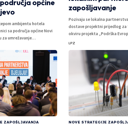
 područja općine
zapošljavanje
jevo
Pozivaju se lokalna partnerstva
ijepom ambijentu hotela
dostave projektni prijedlog za 
ici sa područja općine Novi
okviru projekta „Podrška Evrop
ku za umrežavanje
…
LPZ
JE ZAPOŠLJAVANJA
NOVE STRATEGIJE ZAPOŠLJ