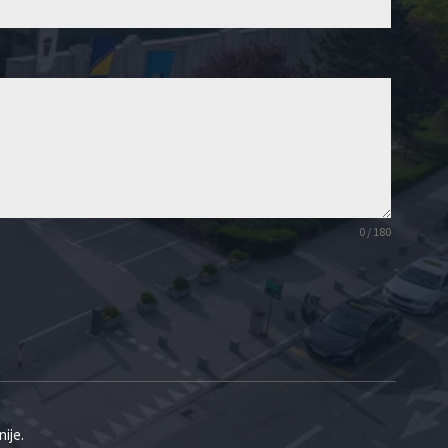
0 / 180
ije.