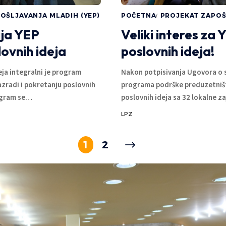
OŠLJAVANJA MLADIH (YEP)
POČETNA
PROJEKAT ZAPOŠ
ija YEP
Veliki interes za
ovnih ideja
poslovnih ideja!
ja integralni je program
Nakon potpisivanja Ugovora o sa
zradi i pokretanju poslovnih
programa podrške preduzetništ
gram se
…
poslovnih ideja sa 32 lokalne z
LPZ
1
2