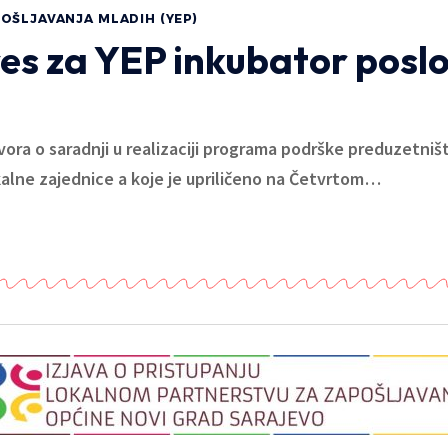
OŠLJAVANJA MLADIH (YEP)
eres za YEP inkubator posl
ora o saradnji u realizaciji programa podrške preduzetniš
kalne zajednice a koje je upriličeno na Četvrtom
…