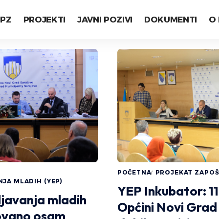
LPZ
PROJEKTI
JAVNI POZIVI
DOKUMENTI
O
POČETNA
PROJEKAT ZAPOŠ
JA MLADIH (YEP)
YEP Inkubator: 11 
ljavanja mladih
Općini Novi Grad
ovano osam