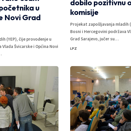
dobilo pozitivnu 
 početnika u
komisije
ne Novi Grad
Projekat zapošljavanja mladih (
Bosni i Hercegovini podržava Vl
Grad Sarajevo, jučer su
…
ih (YEP), čije provođenje u
 Vlada Švicarske i Općina Novi
LPZ
…