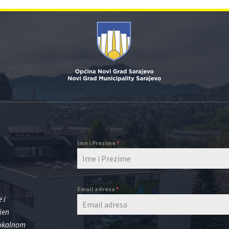
Ime i Prezime
*
Email adresa
*
 i
jen
lokalnom