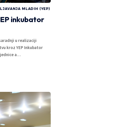
LJAVANJA MLADIH (YEP)
 YEP inkubator
radnji u realizaciji
vu kroz YEP Inkubator
ajednice a
…