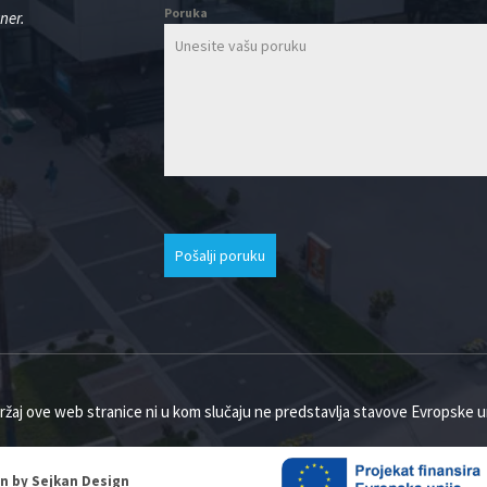
Poruka
ner.
Pošalji poruku
ržaj ove web stranice ni u kom slučaju ne predstavlja stavove Evropske un
gn by Sejkan Design