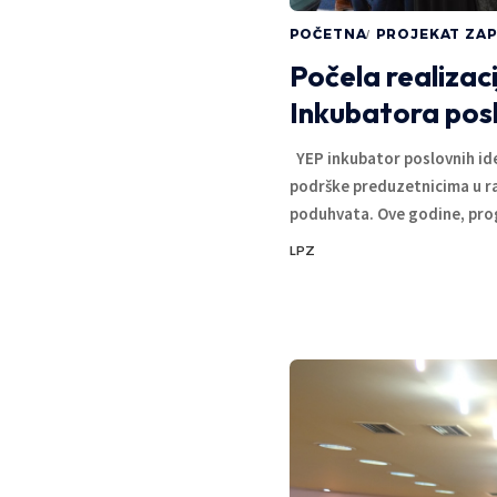
POČETNA
PROJEKAT ZAP
Počela realizac
Inkubatora posl
YEP inkubator poslovnih ide
podrške preduzetnicima u ra
poduhvata. Ove godine, pro
LPZ