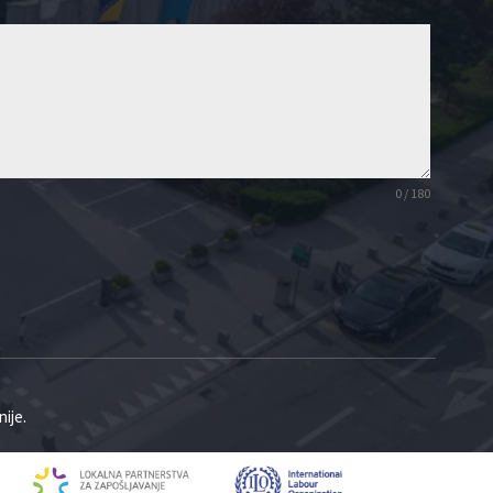
0 / 180
ije.