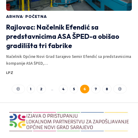
ARHIVA
POČETNA
Rajlovac: Načelnik Efendić sa
predstavnicima ASA ŠPED-a obišao
gradilišta tri fabrike
Načelnik Općine Novi Grad Sarajevo Semir Efendić sa predstavnicima
kompanije ASA ŠPED,
…
LPZ
1
2
…
4
5
6
7
8