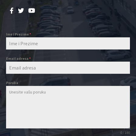
Ime i Prezime
*
Email adresa
*
Poruka
0 / 180