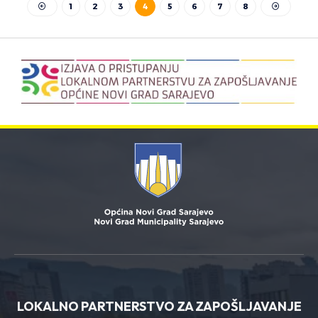
1
2
3
4
5
6
7
8
LOKALNO PARTNERSTVO ZA ZAPOŠLJAVANJE