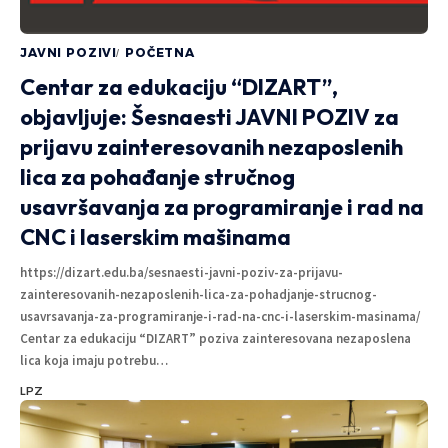
JAVNI POZIVI
POČETNA
Centar za edukaciju “DIZART”,
objavljuje: Šesnaesti JAVNI POZIV za
prijavu zainteresovanih nezaposlenih
lica za pohađanje stručnog
usavršavanja za programiranje i rad na
CNC i laserskim mašinama
https://dizart.edu.ba/sesnaesti-javni-poziv-za-prijavu-
zainteresovanih-nezaposlenih-lica-za-pohadjanje-strucnog-
usavrsavanja-za-programiranje-i-rad-na-cnc-i-laserskim-masinama/
Centar za edukaciju “DIZART” poziva zainteresovana nezaposlena
lica koja imaju potrebu
…
LPZ