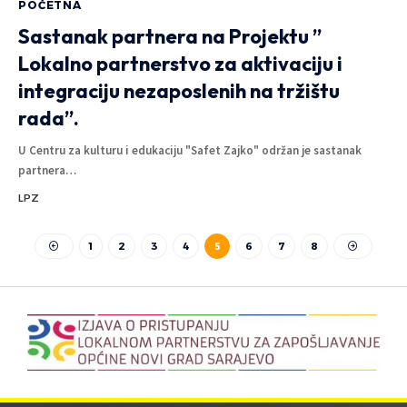
POČETNA
Sastanak partnera na Projektu ”
Lokalno partnerstvo za aktivaciju i
integraciju nezaposlenih na tržištu
rada”.
U Centru za kulturu i edukaciju "Safet Zajko" održan je sastanak
partnera
…
LPZ
1
2
3
4
5
6
7
8