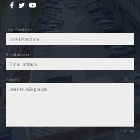
Ime i Prezime
*
Email adresa
*
Poruka
0 / 180