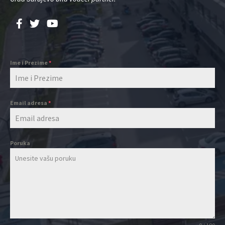
Ime i Prezime
*
Email adresa
*
Poruka