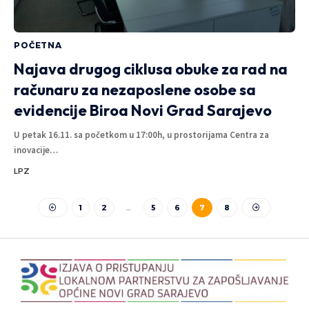
POČETNA
Najava drugog ciklusa obuke za rad na
računaru za nezaposlene osobe sa
evidencije Biroa Novi Grad Sarajevo
U petak 16.11. sa početkom u 17:00h, u prostorijama Centra za
inovacije
…
LPZ
1
2
…
5
6
7
8