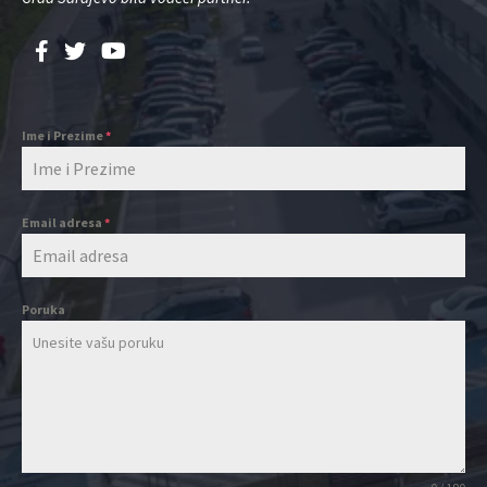
Ime i Prezime
*
Email adresa
*
Poruka