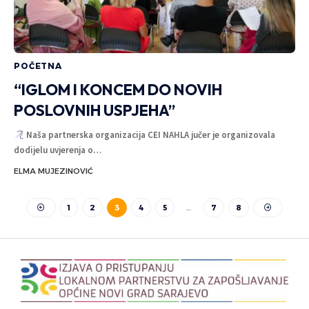
POČETNA
“IGLOM I KONCEM DO NOVIH
POSLOVNIH USPJEHA”
Naša partnerska organizacija CEI NAHLA jučer je organizovala
dodijelu uvjerenja o
…
ELMA MUJEZINOVIĆ
1
2
3
4
5
…
7
8