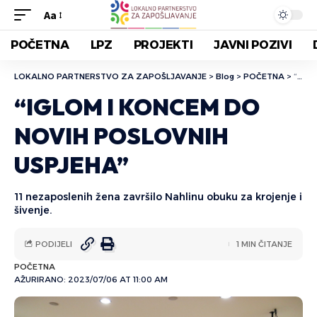
Aa
POČETNA
LPZ
PROJEKTI
JAVNI POZIVI
LOKALNO PARTNERSTVO ZA ZAPOŠLJAVANJE
>
Blog
>
POČETNA
>
“IGLOM I KONCEM DO NOVIH POSLOVNIH USPJEHA”
“IGLOM I KONCEM DO
NOVIH POSLOVNIH
USPJEHA”
11 nezaposlenih žena završilo Nahlinu obuku za krojenje i
šivenje.
PODIJELI
1 MIN ČITANJE
POČETNA
AŽURIRANO: 2023/07/06 AT 11:00 AM