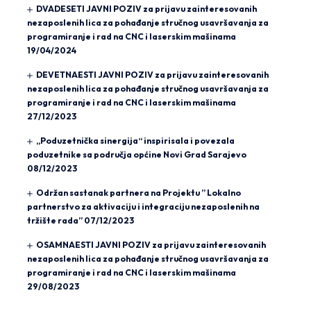
DVADESETI JAVNI POZIV za prijavu zainteresovanih
nezaposlenih lica za pohađanje stručnog usavršavanja za
programiranje i rad na CNC i laserskim mašinama
19/04/2024
DEVETNAESTI JAVNI POZIV za prijavu zainteresovanih
nezaposlenih lica za pohađanje stručnog usavršavanja za
programiranje i rad na CNC i laserskim mašinama
27/12/2023
„Poduzetnička sinergija“ inspirisala i povezala
poduzetnike sa područja općine Novi Grad Sarajevo
08/12/2023
Održan sastanak partnera na Projektu ” Lokalno
partnerstvo za aktivaciju i integraciju nezaposlenih na
tržište rada”
07/12/2023
OSAMNAESTI JAVNI POZIV za prijavu zainteresovanih
nezaposlenih lica za pohađanje stručnog usavršavanja za
programiranje i rad na CNC i laserskim mašinama
29/08/2023