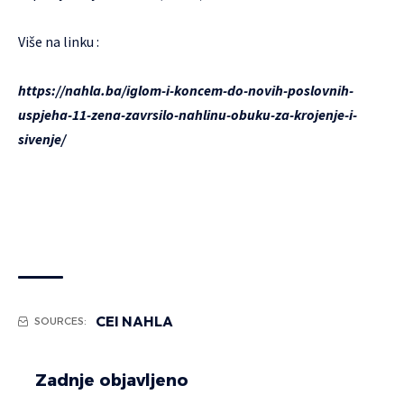
Više na linku :
https://nahla.ba/iglom-i-koncem-do-novih-poslovnih-
uspjeha-11-zena-zavrsilo-nahlinu-obuku-za-krojenje-i-
sivenje/
CEI NAHLA
SOURCES:
Zadnje objavljeno