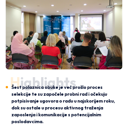
Highlights
Šest polaznica obuke je već prošlo proces
selekcije te su započele probni rad i očekuju
potpisivanje ugovora o radu u najskorijem roku,
dok su ostale u procesu aktivnog traženja
zaposlenja i komunikacije s potencijalnim
poslodavcima.