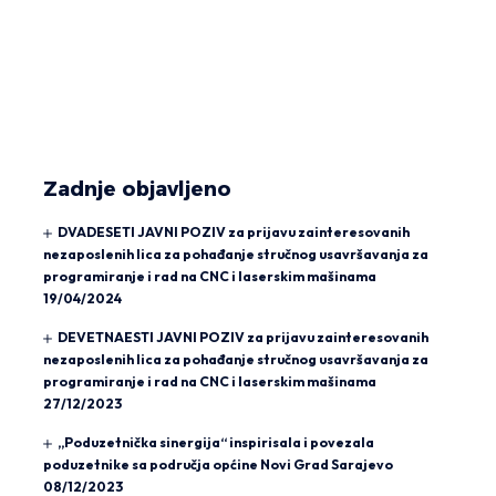
Zadnje objavljeno
DVADESETI JAVNI POZIV za prijavu zainteresovanih
nezaposlenih lica za pohađanje stručnog usavršavanja za
programiranje i rad na CNC i laserskim mašinama
19/04/2024
DEVETNAESTI JAVNI POZIV za prijavu zainteresovanih
nezaposlenih lica za pohađanje stručnog usavršavanja za
programiranje i rad na CNC i laserskim mašinama
27/12/2023
„Poduzetnička sinergija“ inspirisala i povezala
poduzetnike sa područja općine Novi Grad Sarajevo
08/12/2023