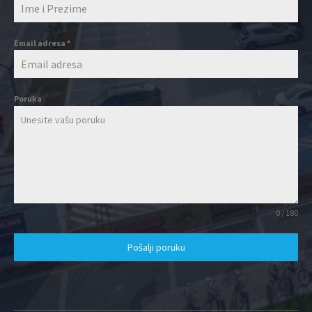
Email adresa
*
Poruka
0 / 180
Pošalji poruku