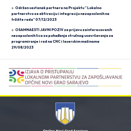
Održan sastanak partnera na Projektu ” Lokalno
partnerstvo za aktivaciju i integraciju nezaposlenih na
tržište rada”
07/12/2023
OSAMNAESTI JAVNI POZIV za prijavu zainteresovanih
nezaposlenih lica za pohađanje stručnog usavršavanja za
programiranje i rad na CNC i laserskim mašinama
29/08/2023