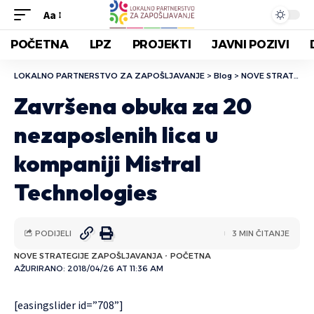
Aa
POČETNA
LPZ
PROJEKTI
JAVNI POZIVI
LOKALNO PARTNERSTVO ZA ZAPOŠLJAVANJE
>
Blog
>
NOVE STRATEGIJE ZAPOŠLJAVANJA
Završena obuka za 20
nezaposlenih lica u
kompaniji Mistral
Technologies
PODIJELI
3 MIN ČITANJE
NOVE STRATEGIJE ZAPOŠLJAVANJA
POČETNA
AŽURIRANO: 2018/04/26 AT 11:36 AM
[easingslider id=”708”]