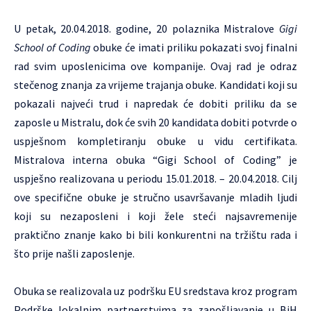
U petak, 20.04.2018. godine, 20 polaznika Mistralove
Gigi
School of Coding
obuke će imati priliku pokazati svoj finalni
rad svim uposlenicima ove kompanije. Ovaj rad je odraz
stečenog znanja za vrijeme trajanja obuke. Kandidati koji su
pokazali najveći trud i napredak će dobiti priliku da se
zaposle u Mistralu, dok će svih 20 kandidata dobiti potvrde o
uspješnom kompletiranju obuke u vidu certifikata.
Mistralova interna obuka “Gigi School of Coding” je
uspješno realizovana u periodu 15.01.2018. – 20.04.2018. Cilj
ove specifične obuke je stručno usavršavanje mladih ljudi
koji su nezaposleni i koji žele steći najsavremenije
praktično znanje kako bi bili konkurentni na tržištu rada i
što prije našli zaposlenje.
Obuka se realizovala uz podršku EU sredstava kroz program
Podrške lokalnim partnerstvima za zapošljavanje u BiH