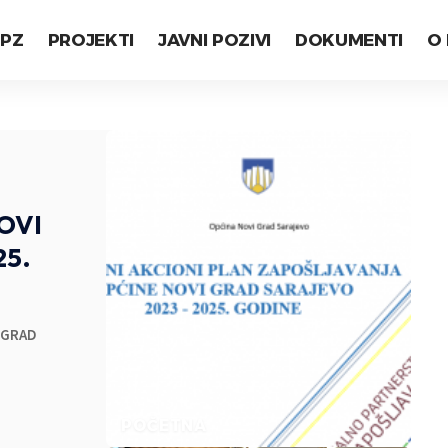
LPZ
PROJEKTI
JAVNI POZIVI
DOKUMENTI
O
OVI
25.
 GRAD
POČETNA