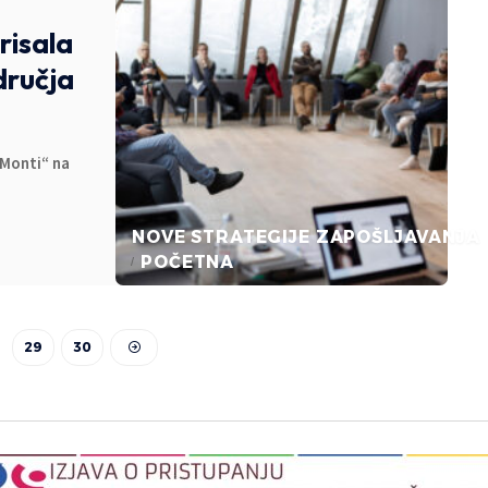
risala
dručja
„Monti“ na
NOVE STRATEGIJE ZAPOŠLJAVANJA
POČETNA
29
30