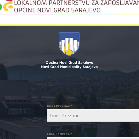
Ime i Prezime
*
Email adresa
*