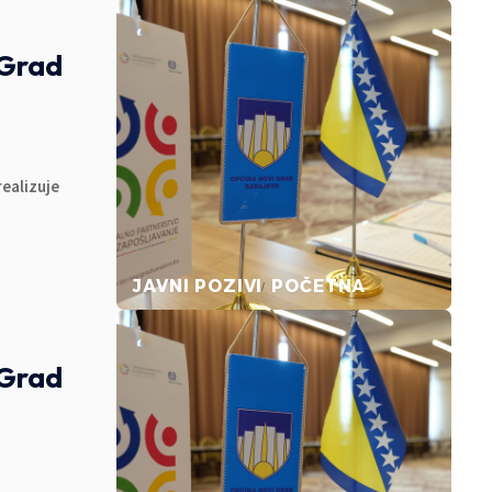
 Grad
realizuje
JAVNI POZIVI
POČETNA
 Grad