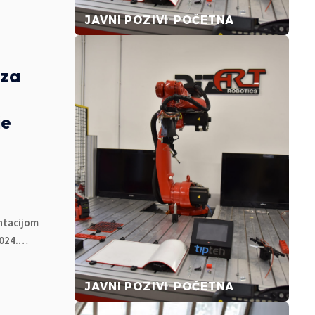
JAVNI POZIVI
POČETNA
za
je
ntacijom
024.
…
JAVNI POZIVI
POČETNA