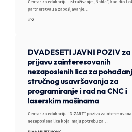
Centar za edukaciju i istraživanje „Nahla”, kao dio L
partnerstva za zapošljavanje
…
LPZ
DVADESETI JAVNI POZIV za
prijavu zainteresovanih
nezaposlenih lica za pohađan
stručnog usavršavanja za
programiranje i rad na CNC i
laserskim mašinama
Centar za edukaciju “DIZART” poziva zainteresovana
nezaposlena lica koja imaju potrebu za
…
ELMA MUJEZINOVIĆ