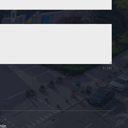
0 / 180
ije.