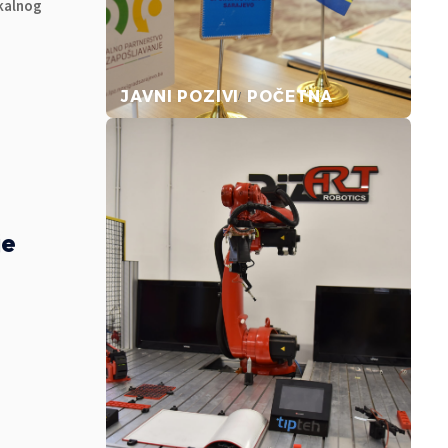
okalnog
JAVNI POZIVI
POČETNA
je