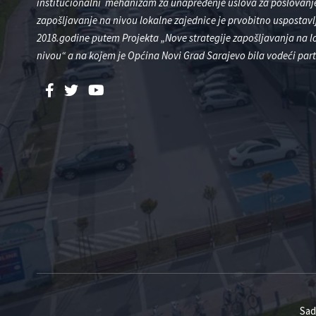
institucionalni mehanizam za unapređenje uslova za poslovanje
zapošljavanje na nivou lokalne zajednice je prvobitno uspostavl
2018.godine putem Projekta „Nove strategije zapošljavanja na 
nivou“ a na kojem je Općina Novi Grad Sarajevo bila vodeći part
Sad