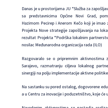
Danas je u prostorijama JU “Služba za zapošlja
sa predstavnicima Općine Novi Grad, pom
Hazimom Pecirep i Anerom Kečo koji je imao za
Projekta Nove strategije zapošljavanja na loka
rezultat Projekta “Podrška lokalnim partnerstvi
nosilac Međunarodna organizacija rada (ILO)
Razgovaralo se o pripremnim aktivnostima z
Sarajevo, razmatranju ciljeva lokalnog partne
sinergiji na polju implementacije aktivne politik
Na sastanku su pored ostalog, dogovorene edukac
a u Centru za inovacije i poduzetništvo, koje će
Navedenim aktivnostima se nastavlja realizac