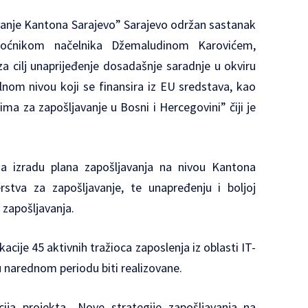
vanje Kantona Sarajevo” Sarajevo održan sastanak
oćnikom načelnika Džemaludinom Karovićem,
 cilj unaprijeđenje dosadašnje saradnje u okviru
lnom nivou koji se finansira iz EU sredstava, kao
ma za zapošljavanje u Bosni i Hercegovini” čiji je
a izradu plana zapošljavanja na nivou Kantona
rstva za zapošljavanje, te unapređenju i boljoj
e zapošljavanja.
ije 45 aktivnih tražioca zaposlenja iz oblasti IT-
 u narednom periodu biti realizovane.
ija projekta „Nove strategije zapošljavanja na