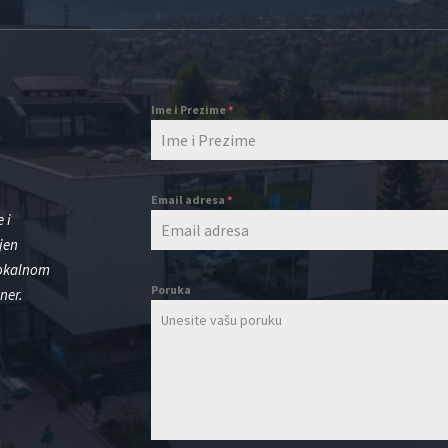
Ime i Prezime
*
Email adresa
*
 i
jen
lokalnom
Poruka
ner.