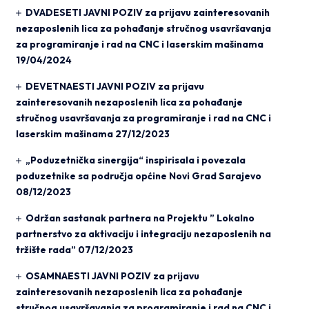
DVADESETI JAVNI POZIV za prijavu zainteresovanih
nezaposlenih lica za pohađanje stručnog usavršavanja
za programiranje i rad na CNC i laserskim mašinama
19/04/2024
DEVETNAESTI JAVNI POZIV za prijavu
zainteresovanih nezaposlenih lica za pohađanje
stručnog usavršavanja za programiranje i rad na CNC i
laserskim mašinama
27/12/2023
„Poduzetnička sinergija“ inspirisala i povezala
poduzetnike sa područja općine Novi Grad Sarajevo
08/12/2023
Održan sastanak partnera na Projektu ” Lokalno
partnerstvo za aktivaciju i integraciju nezaposlenih na
tržište rada”
07/12/2023
OSAMNAESTI JAVNI POZIV za prijavu
zainteresovanih nezaposlenih lica za pohađanje
stručnog usavršavanja za programiranje i rad na CNC i