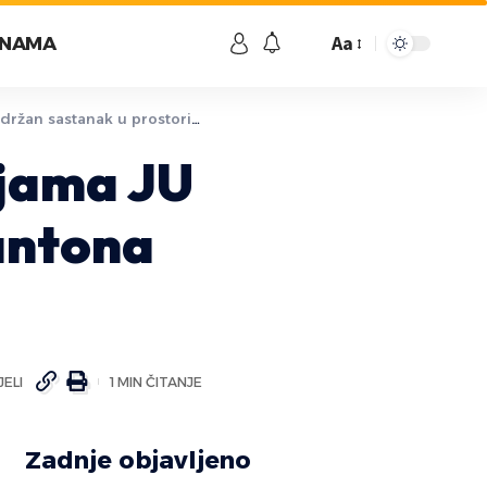
Aa
 NAMA
an sastanak u prostorijama JU “Službe za zapošljavanje Kantona Sarajevo”
ijama JU
antona
ELI
1 MIN ČITANJE
Zadnje objavljeno