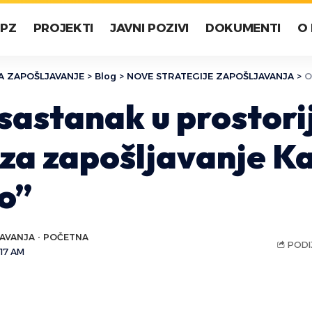
LPZ
PROJEKTI
JAVNI POZIVI
DOKUMENTI
O
A ZAPOŠLJAVANJE
>
Blog
>
NOVE STRATEGIJE ZAPOŠLJAVANJA
>
Održ
sastanak u prostor
 za zapošljavanje K
o”
JAVANJA
POČETNA
PODIJ
:17 AM