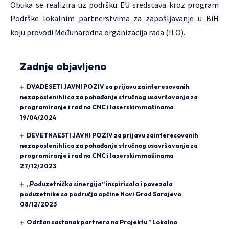
Obuka se realizira uz podršku EU sredstava kroz program
Podrške lokalnim partnerstvima za zapošljavanje u BiH
koju provodi Međunarodna organizacija rada (ILO).
Zadnje objavljeno
DVADESETI JAVNI POZIV za prijavu zainteresovanih
nezaposlenih lica za pohađanje stručnog usavršavanja za
programiranje i rad na CNC i laserskim mašinama
19/04/2024
DEVETNAESTI JAVNI POZIV za prijavu zainteresovanih
nezaposlenih lica za pohađanje stručnog usavršavanja za
programiranje i rad na CNC i laserskim mašinama
27/12/2023
„Poduzetnička sinergija“ inspirisala i povezala
poduzetnike sa područja općine Novi Grad Sarajevo
08/12/2023
Održan sastanak partnera na Projektu ” Lokalno