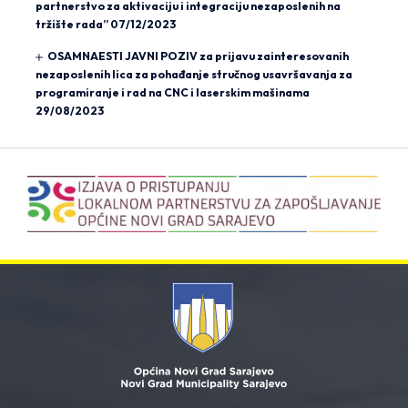
partnerstvo za aktivaciju i integraciju nezaposlenih na
tržište rada”
07/12/2023
OSAMNAESTI JAVNI POZIV za prijavu zainteresovanih
nezaposlenih lica za pohađanje stručnog usavršavanja za
programiranje i rad na CNC i laserskim mašinama
29/08/2023