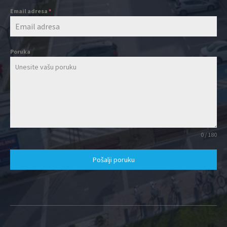
Email adresa
*
Poruka
0 / 180
Pošalji poruku