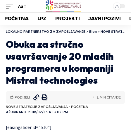
Aa
POČETNA
LPZ
PROJEKTI
JAVNI POZIVI
LOKALNO PARTNERSTVO ZA ZAPOŠLJAVANJE
>
Blog
>
NOVE STRATEGIJE ZAPOŠLJAVANJA
Obuka za stručno
usavršavanje 20 mladih
programera u kompaniji
Mistral technologies
PODIJELI
2 MIN ČITANJE
NOVE STRATEGIJE ZAPOŠLJAVANJA
POČETNA
AŽURIRANO: 2018/02/23 AT 3:02 PM
[easingslider id=”510”]