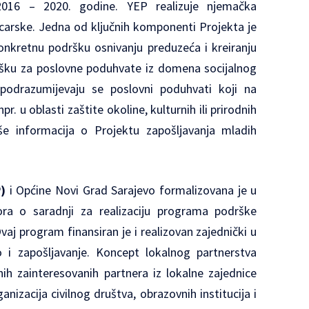
2016 – 2020. godine. YEP realizuje njemačka
arske. Jedna od ključnih komponenti Projekta je
nkretnu podršku osnivanju preduzeća i kreiranju
dršku za poslovne poduhvate iz domena socijalnog
podrazumijevaju se poslovni poduhvati koji na
r. u oblasti zaštite okoline, kulturnih ili prirodnih
iše informacija o Projektu zapošljavanja mladih
P)
i Općine Novi Grad Sarajevo formalizovana je u
a o saradnji za realizaciju programa podrške
aj program finansiran je i realizovan zajednički u
 i zapošljavanje. Koncept lokalnog partnerstva
h zainteresovanih partnera iz lokalne zajednice
anizacija civilnog društva, obrazovnih institucija i