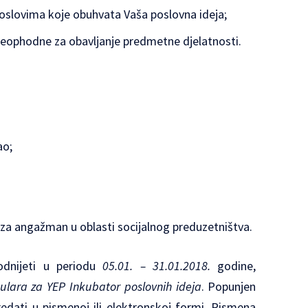
a poslovima koje obuhvata Vaša poslovna ideja;
 neophodne za obavljanje predmetne djelatnosti.
ao;
 za angažman u oblasti socijalnog preduzetništva.
odnijeti u periodu
05.01. – 31.01.2018.
godine,
ulara za YEP Inkubator poslovnih ideja
. Popunjen
dati u pismenoj ili elektronskoj formi. Pismena