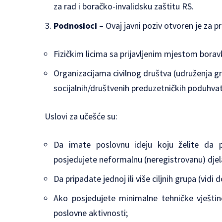
za rad i boračko-invalidsku zaštitu RS.
Podnosioci
– Ovaj javni poziv otvoren je za pr
Fizičkim licima sa prijavljenim mjestom bora
Organizacijama civilnog društva (udruženja g
socijalnih/društvenih preduzetničkih poduhva
Uslovi za učešće su:
Da imate poslovnu ideju koju želite da po
posjedujete neformalnu (neregistrovanu) djelat
Da pripadate jednoj ili više ciljnih grupa (vidi d
Ako posjedujete minimalne tehničke vještin
poslovne aktivnosti;