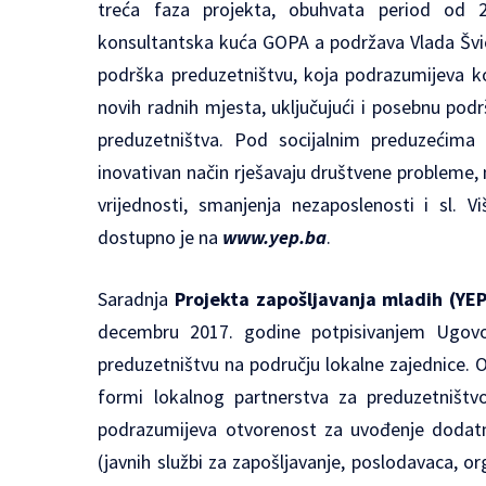
treća faza projekta, obuhvata period od 
konsultantska kuća GOPA a podržava Vlada Švic
podrška preduzetništvu, koja podrazumijeva ko
novih radnih mjesta, uključujući i posebnu po
preduzetništva. Pod socijalnim preduzećima 
inovativan način rješavaju društvene probleme, np
vrijednosti, smanjenja nezaposlenosti i sl. V
dostupno je na
www.yep.ba
.
Saradnja
Projekta zapošljavanja mladih (YE
decembru 2017. godine potpisivanjem Ugovor
preduzetništvu na području lokalne zajednice. Ov
formi lokalnog partnerstva za preduzetništvo
podrazumijeva otvorenost za uvođenje dodatni
(javnih službi za zapošljavanje, poslodavaca, org