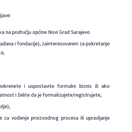
ijave:
vka na području općine Novi Grad Sarajevo
rađana i fondacije), zainteresovanim za pokretanje
ta,
krenete i uspostavite formalni biznis ili ako
nost i želite da je formalizujete/registrujete;
olje);
e za vođenje proizvodnog procesa ili upravljanje