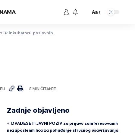
Aa
 NAMA
EP inkubatoru poslovnih ideja
ELI
8 MIN ČITANJE
Zadnje objavljeno
DVADESETI JAVNI POZIV za prijavu zainteresovanih
nezaposlenih lica za pohađanje stručnog usavršavanja