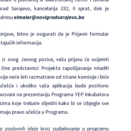
rad Sarajevo, kancelarija 232, II sprat, dok je
 adresu
elmaler@novigradsarajevo.ba
ijave, bitno je osigurati da je Prijavni formular
ajućih informacija.
 iz ovog Javnog poziva, vašu prijavu će ocijeniti
čine predstavnici Projekta zapošljavanja mladih
cije neće biti razmatrane od strane komisije i biće
češće i ukoliko vaša aplikacija bude pozitivno
e pozvani na prezentaciju Programa YEP Inkubatora
ima koje trebate slijediti kako bi se izbjegle sve
 imaju pravo učešća u Programu.
a poslovnih ideja
kroz sudjelovanje u programu