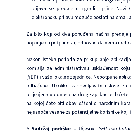
prijava se predaje u zgradi Općine Novi G
elektronsku prijavu moguće poslati na email
Za bilo koji od dva ponuđena načina predaje pr
popunjen u potpunosti, odnosno da nema nedost
Nakon isteka perioda za prikupljanje aplikacija
komisija za administrativnu usklađenost koju 
(YEP) i vaše lokalne zajednice. Nepotpune aplika
odbačene. Ukoliko zadovoljavate uslove za u
ocijenjena u odnosu na druge aplikacije, bićet
na kojoj ćete biti obaviješteni o narednim korac
nejasnoće vezane za potencijalne korisnike koji
Sadržaj podrške
– Učesnici
YEP Inkubator