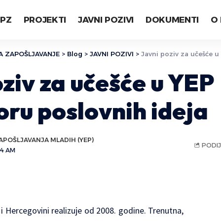
LPZ
PROJEKTI
JAVNI POZIVI
DOKUMENTI
O
A ZAPOŠLJAVANJE
>
Blog
>
JAVNI POZIVI
>
Javni poziv za učešće u Y
ziv za učešće u YEP
oru poslovnih ideja
APOŠLJAVANJA MLADIH (YEP)
PODIJ
34 AM
i i Hercegovini realizuje od 2008. godine. Trenutna,