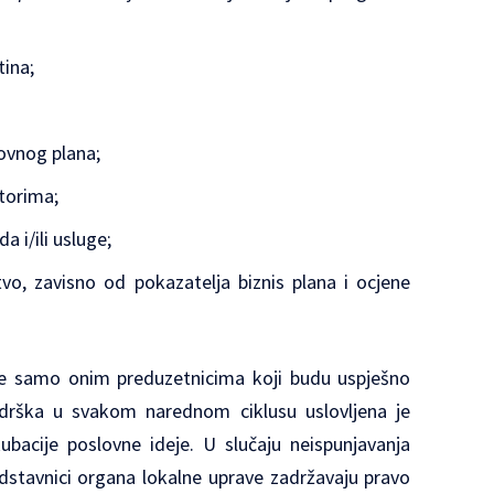
tina;
;
lovnog plana;
itorima;
a i/ili usluge;
tvo, zavisno od pokazatelja biznis plana i ocjene
e samo onim preduzetnicima koji budu uspješno
odrška u svakom narednom ciklusu uslovljena je
bacije poslovne ideje. U slučaju neispunjavanja
dstavnici organa lokalne uprave zadržavaju pravo