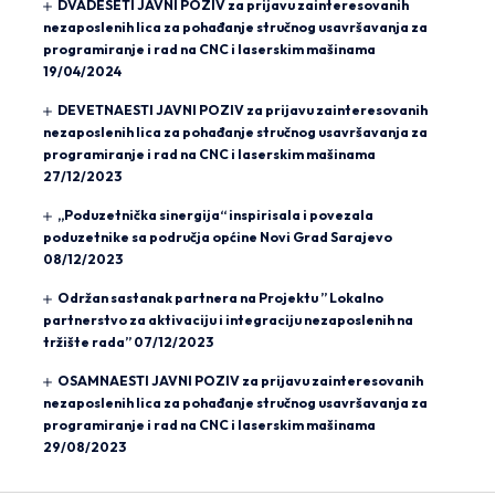
DVADESETI JAVNI POZIV za prijavu zainteresovanih
nezaposlenih lica za pohađanje stručnog usavršavanja za
programiranje i rad na CNC i laserskim mašinama
19/04/2024
DEVETNAESTI JAVNI POZIV za prijavu zainteresovanih
nezaposlenih lica za pohađanje stručnog usavršavanja za
programiranje i rad na CNC i laserskim mašinama
27/12/2023
„Poduzetnička sinergija“ inspirisala i povezala
poduzetnike sa područja općine Novi Grad Sarajevo
08/12/2023
Održan sastanak partnera na Projektu ” Lokalno
partnerstvo za aktivaciju i integraciju nezaposlenih na
tržište rada”
07/12/2023
OSAMNAESTI JAVNI POZIV za prijavu zainteresovanih
nezaposlenih lica za pohađanje stručnog usavršavanja za
programiranje i rad na CNC i laserskim mašinama
29/08/2023