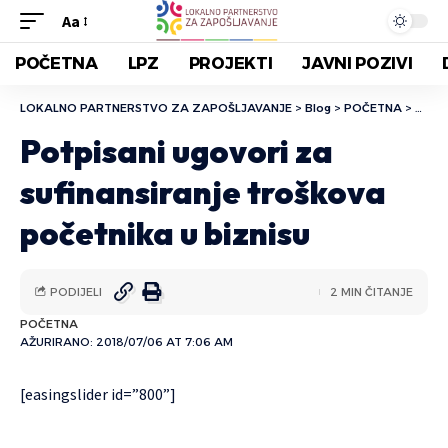
Aa
POČETNA
LPZ
PROJEKTI
JAVNI POZIVI
LOKALNO PARTNERSTVO ZA ZAPOŠLJAVANJE
>
Blog
>
POČETNA
>
Potpi
Potpisani ugovori za
sufinansiranje troškova
početnika u biznisu
PODIJELI
2 MIN ČITANJE
POČETNA
AŽURIRANO: 2018/07/06 AT 7:06 AM
[easingslider id=”800”]