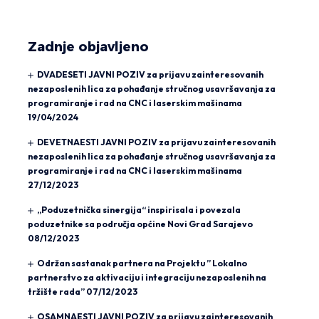
Zadnje objavljeno
DVADESETI JAVNI POZIV za prijavu zainteresovanih
nezaposlenih lica za pohađanje stručnog usavršavanja za
programiranje i rad na CNC i laserskim mašinama
19/04/2024
DEVETNAESTI JAVNI POZIV za prijavu zainteresovanih
nezaposlenih lica za pohađanje stručnog usavršavanja za
programiranje i rad na CNC i laserskim mašinama
27/12/2023
„Poduzetnička sinergija“ inspirisala i povezala
poduzetnike sa područja općine Novi Grad Sarajevo
08/12/2023
Održan sastanak partnera na Projektu ” Lokalno
partnerstvo za aktivaciju i integraciju nezaposlenih na
tržište rada”
07/12/2023
OSAMNAESTI JAVNI POZIV za prijavu zainteresovanih