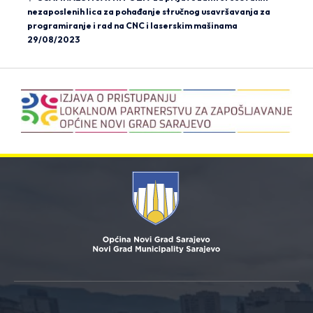
nezaposlenih lica za pohađanje stručnog usavršavanja za
programiranje i rad na CNC i laserskim mašinama
29/08/2023