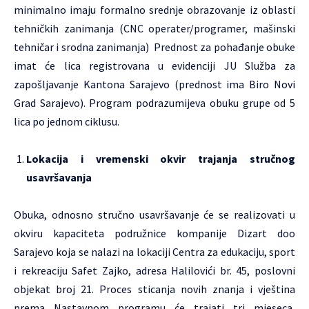
minimalno imaju formalno srednje obrazovanje iz oblasti
tehničkih zanimanja (CNC operater/programer, mašinski
tehničar i srodna zanimanja) Prednost za pohađanje obuke
imat će lica registrovana u evidenciji JU Služba za
zapošljavanje Kantona Sarajevo (prednost ima Biro Novi
Grad Sarajevo). Program podrazumijeva obuku grupe od 5
lica po jednom ciklusu.
Lokacija i vremenski okvir trajanja stručnog
usavršavanja
Obuka, odnosno stručno usavršavanje će se realizovati u
okviru kapaciteta podružnice kompanije Dizart doo
Sarajevo koja se nalazi na lokaciji Centra za edukaciju, sport
i rekreaciju Safet Zajko, adresa Halilovići br. 45, poslovni
objekat broj 21. Proces sticanja novih znanja i vještina
prema Nastavnom programu će trajati tri mjeseca,