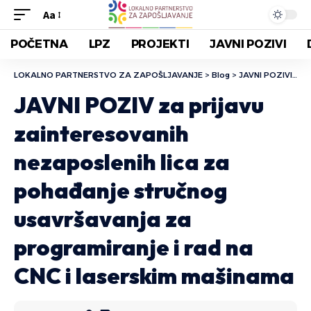
Aa
POČETNA
LPZ
PROJEKTI
JAVNI POZIVI
LOKALNO PARTNERSTVO ZA ZAPOŠLJAVANJE
>
Blog
>
JAVNI POZIVI
>
JA
JAVNI POZIV za prijavu
zainteresovanih
nezaposlenih lica za
pohađanje stručnog
usavršavanja za
programiranje i rad na
CNC i laserskim mašinama