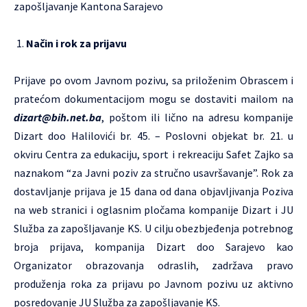
zapošljavanje Kantona Sarajevo
Način i rok za prijavu
Prijave po ovom Javnom pozivu, sa priloženim Obrascem i
pratećom dokumentacijom mogu se dostaviti mailom na
dizart@bih.net.ba
, poštom ili lično na adresu kompanije
Dizart doo Halilovići br. 45. – Poslovni objekat br. 21. u
okviru Centra za edukaciju, sport i rekreaciju Safet Zajko sa
naznakom “za Javni poziv za stručno usavršavanje”. Rok za
dostavljanje prijava je 15 dana od dana objavljivanja Poziva
na web stranici i oglasnim pločama kompanije Dizart i JU
Služba za zapošljavanje KS. U cilju obezbjeđenja potrebnog
broja prijava, kompanija Dizart doo Sarajevo kao
Organizator obrazovanja odraslih, zadržava pravo
produženja roka za prijavu po Javnom pozivu uz aktivno
posredovanje JU Služba za zapošljavanje KS.